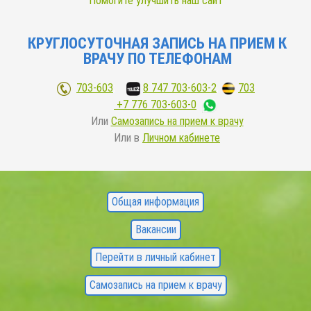
Помогите улучшить наш сайт
КРУГЛОСУТОЧНАЯ ЗАПИСЬ НА ПРИЕМ К
ВРАЧУ ПО ТЕЛЕФОНАМ
703-603
;
8 747 703-603-2
,
703
+7 776 703-603-0
Или
Самозапись на прием к врачу
Или в
Личном кабинете
FOOTER
Общая информация
MENU
Вакансии
Перейти в личный кабинет
Самозапись на прием к врачу