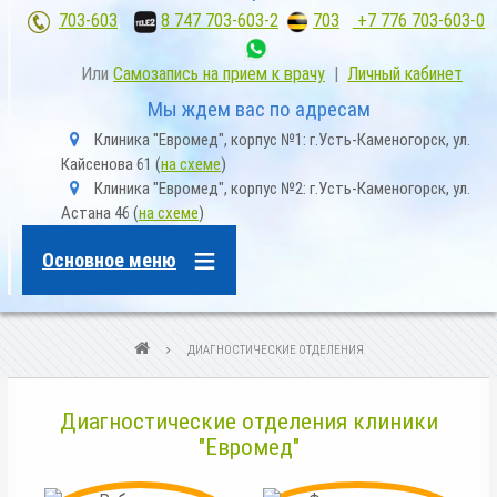
703-603
;
8 747 703-603-2
,
703
+7 776 703-603-0
Или
Самозапись на прием к врачу
|
Личный кабинет
Мы ждем вас по адресам
m
Клиника "Евромед", корпус №1: г.Усть-Каменогорск, ул.
a
Кайсенова 61 (
на схеме
)
p
m
Клиника "Евромед", корпус №2: г.Усть-Каменогорск, ул.
-
a
m
Астана 46 (
на схеме
)
p
a
-
r
m
k
Основное меню
a
e
r
r
k
-
e
a
r
l
СТРОКА
ДИАГНОСТИЧЕСКИЕ ОТДЕЛЕНИЯ
-
t
a
НАВИГАЦИИ
l
t
Диагностические отделения клиники
"Евромед"