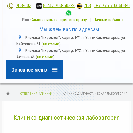
703-603
;
8 747 703-603-2
,
703
+7 776 703-603-0
Или
Самозапись на прием к врачу
|
Личный кабинет
Мы ждем вас по адресам
m
Клиника "Евромед", корпус №1: г.Усть-Каменогорск, ул.
a
Кайсенова 61 (
на схеме
)
p
m
Клиника "Евромед", корпус №2: г.Усть-Каменогорск, ул.
-
a
m
Астана 46 (
на схеме
)
p
a
-
r
m
k
Основное меню
a
e
r
r
k
-
e
a
r
l
СТРОКА
ОТДЕЛЕНИЯ КЛИНИКИ
КЛИНИКО-ДИАГНОСТИЧЕСКАЯ ЛАБОРАТОРИЯ
-
t
a
НАВИГАЦИИ
l
t
Клинико-диагностическая лаборатория