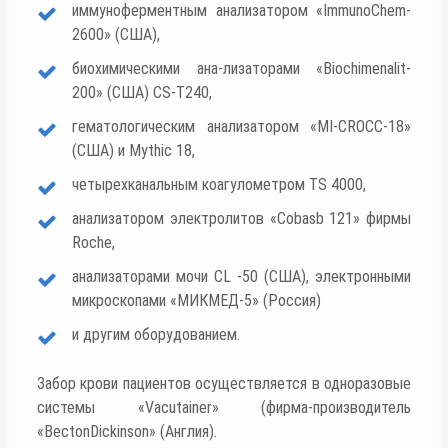
иммуноферментным анализатором «ImmunoChem-
2600» (США),
биохимическими ана-лизаторами «Biochimenalit-
200» (CША) CS-T240,
гематологическим анализатором «MI-CROCC-18»
(США) и Mythic 18,
четырехканальным коагулометром TS 4000,
анализатором электролитов «Cobasb 121» фирмы
Roche,
анализаторами мочи CL -50 (CША), электронными
микроскопами «МИКМЕД-5» (Россия)
и другим оборудованием.
Забор крови пациентов осуществляется в одноразовые
системы «Vacutainer» (фирма-производитель
«BectonDickinson» (Англия).