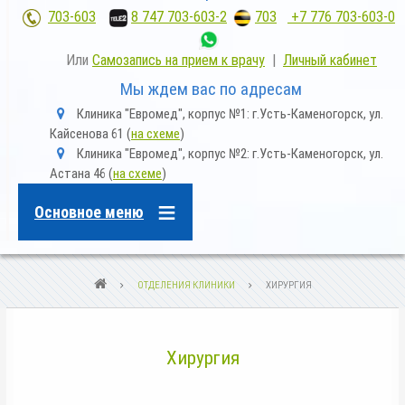
703-603
;
8 747 703-603-2
,
703
+7 776 703-603-0
Или
Самозапись на прием к врачу
|
Личный кабинет
Мы ждем вас по адресам
m
Клиника "Евромед", корпус №1: г.Усть-Каменогорск, ул.
a
Кайсенова 61 (
на схеме
)
p
m
Клиника "Евромед", корпус №2: г.Усть-Каменогорск, ул.
-
a
m
Астана 46 (
на схеме
)
p
a
-
r
m
k
Основное меню
a
e
r
r
k
-
e
a
r
l
СТРОКА
ОТДЕЛЕНИЯ КЛИНИКИ
ХИРУРГИЯ
-
t
a
НАВИГАЦИИ
l
t
Хирургия