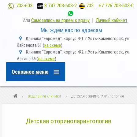
703-603
;
8 747 703-603-2
,
703
+7 776 703-603-0
Или
Самозапись на прием к врачу
|
Личный кабинет
Мы ждем вас по адресам
m
Клиника "Евромед", корпус №1: г.Усть-Каменогорск, ул.
a
Кайсенова 61 (
на схеме
)
p
m
Клиника "Евромед", корпус №2: г.Усть-Каменогорск, ул.
-
a
m
Астана 46 (
на схеме
)
p
a
-
r
m
k
Основное меню
a
e
r
r
k
-
e
a
r
l
СТРОКА
ОТДЕЛЕНИЯ КЛИНИКИ
ДЕТСКАЯ ОТОРИНОЛАРИНГОЛОГИЯ
-
t
a
НАВИГАЦИИ
l
t
Детская оториноларингология