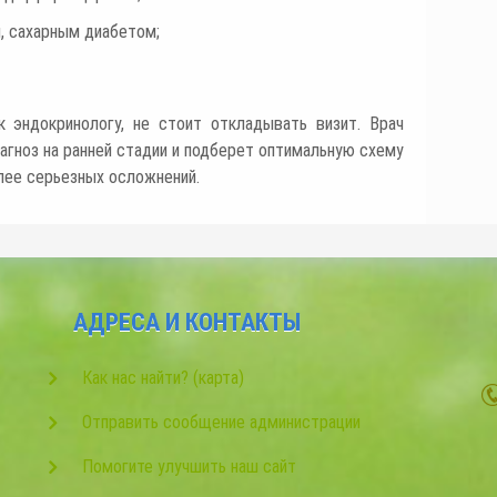
 сахарным диабетом;
к эндокринологу, не стоит откладывать визит. Врач
агноз на ранней стадии и подберет оптимальную схему
лее серьезных осложнений.
АДРЕСА И КОНТАКТЫ
Как нас найти? (карта)
Отправить сообщение администрации
Помогите улучшить наш сайт
И