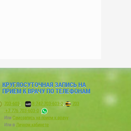
КРУГЛОСУТОЧНАЯ ЗАПИСЬ НА
ПРИЕМ К ВРАЧУ ПО ТЕЛЕФОНАМ
703-603
;
8 747 703-603-2
,
703
+7 776 703-603-0
Или
Самозапись на прием к врачу
ли в
Личном кабинете