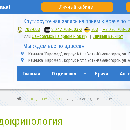
вье!
Личный кабинет
Круглосуточная запись на прием к врачу по 
703-603
;
8 747 703-603-2
,
703
+7 776 703-60
Или
Самозапись на прием к врачу
|
Личный кабинет
Мы ждем вас по адресам
m
Клиника "Евромед", корпус №1: г.Усть-Каменогорск, ул. К
a
m
Клиника "Евромед", корпус №2: г.Усть-Каменогорск, ул. А
p
a
-
p
m
Главная
-
Отделения
Врачи
Апт
a
m
r
a
k
r
e
k
r
e
-
r
ОТДЕЛЕНИЯ КЛИНИКИ
ДЕТСКАЯ ЭНДОКРИНОЛОГИЯ
a
-
l
a
t
l
t
ндокринология