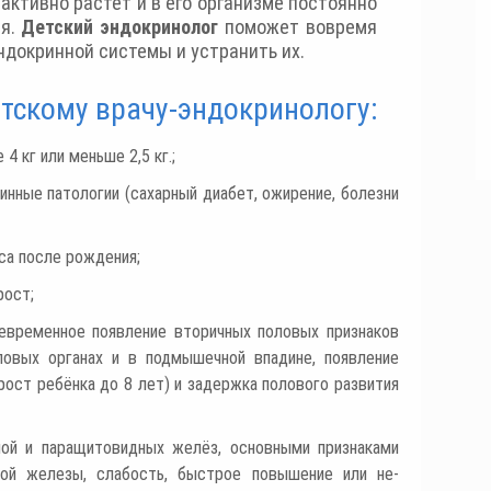
 активно растет и в его организме постоянно
ия.
Детский эндокринолог
поможет вовремя
ндокринной системы и устранить их.
етскому врачу-эндокринологу:
 кг или меньше 2,5 кг.;
инные патологии (сахарный диабет, ожирение, болезни
са после рождения;
рост;
евременное появление вторичных половых признаков
ловых органах и в подмышечной впадине, появление
 рост ребёнка до 8 лет) и задержка полового развития
ной и паращитовидных желёз, основными признаками
ной железы, слабость, быстрое повышение или не-