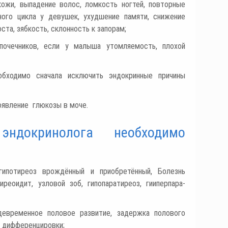
кожи, выпадение волос, ломкость ногтей, повторные
ного цикла у девушек, ухудшение памяти, снижение
та, зябкость, склонность к запорам;
почечников, если у малыша утомляемость, плохой
обходимо сначала исключить эндокринные причины
оявление глюкозы в моче.
эндокринолога необходимо
ипотиреоз врождённый и приобретённый, Болезнь
реоидит, узловой зоб, гипопаратиреоз, гииперпара-
евременное половое развитие, задержка полового
й дифференцировки;